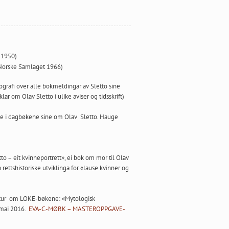
 1950)
t Norske Samlaget 1966)
iografi over alle bokmeldingar av Sletto sine
lar om Olav Sletto i ulike aviser og tidsskrift)
ive i dagbøkene sine om Olav Sletto. Hauge
 – eit kvinneportrett», ei bok om mor til Olav
 rettshistoriske utviklinga for «lause kvinner og
eratur om LOKE-bøkene: «Mytologisk
 mai 2016.
EVA-C.-MØRK – MASTEROPPGAVE-