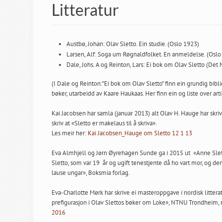
Litteratur
Austbø, Johan: Olav Sletto. Ein studie. (Oslo 1923)
Larsen, Alf: Soga um Røgnaldfolket. En anmeldelse. (Oslo
Dale, Johs. A og Reinton, Lars: Ei bok om Olav Sletto (De
(I Dale og Reinton:”Ei bok om Olav Sletto” finn ein grundig bibl
bøker, utarbeidd av Kaare Haukaas. Her finn ein og liste over artik
Kai Jacobsen har samla (januar 2013) alt Olav H. Hauge har skr
skriv at «Sletto er makelaus til å skriva».
Les meir her:
Kai Jacobsen_Hauge om Sletto 12 1 13
Eva Almhjell og Jørn Øyrehagen Sunde ga i 2015 ut «Anne Sletto
Sletto, som var 19 år og ugift tenestjente då ho vart mor, og den
lause ungar», Boksmia forlag.
Eva-Charlotte Mørk har skrive ei masteroppgave i nordisk litt
prefigurasjon i Olav Slettos bøker om Loke», NTNU Trondheim,
2016