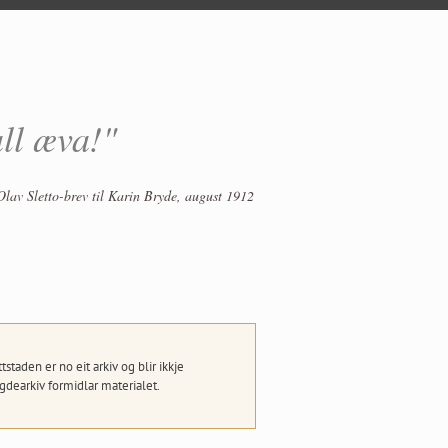
all æva!"
Olav Sletto-brev til Karin Bryde, august 1912
taden er no eit arkiv og blir ikkje
dearkiv formidlar materialet.