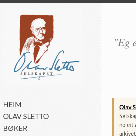
"Eg e
HEIM
Olav S
OLAV SLETTO
Selska
no eit
BØKER
arkivet