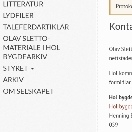
LITTERATUR
Protok
LYDFILER
Kont
TALEFERDARTIKLAR
OLAV SLETTO-
MATERIALE I HOL
Olav Slet
BYGDEARKIV
nettstaden
STYRET
Hol kommu
ARKIV
formidlar
OM SELSKAPET
Hol bygde
Hol bygd
Henning 
059