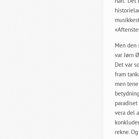
han. Det 
historiela
musikkest
«Aftenste
Men den s
var Jørn 
Det var s
fram tank
men tene 
betydning.
paradiset 
vera del 
konkludert
rekne. Og