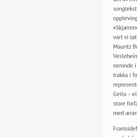
songtekst
oppleving
«Skjæret»
vart vi t
Mauritz Br
Vesleheim
nemnde i 
trakka i f
represent
Geilo – e
store for
med arra
Framsidefo