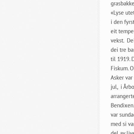
grasbakke
«Lyse ute
i den fyr
eit tempe
vekst. Dei
dei tre ba
til 1919.
Fiskum. O
Asker var
jul, i Årb
arrangert
Bendixen.
var sunda
med si va
del av li