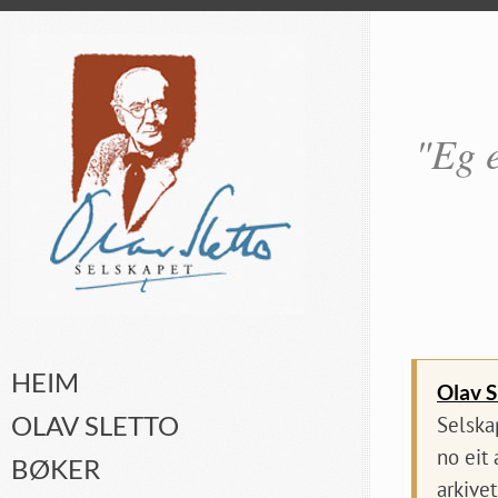
"Eg e
HEIM
Olav S
OLAV SLETTO
Selska
no eit
BØKER
arkivet