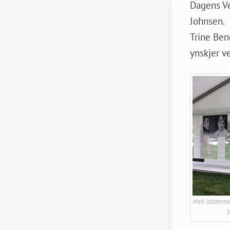
Dagens 
Johnsen.
Trine
ynskjer v
Med isdammen
S