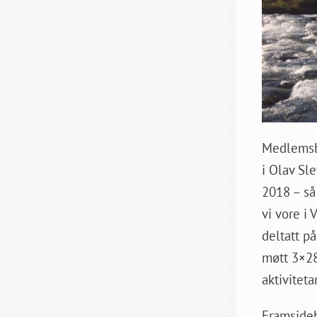
Medlemsbr
i Olav Sle
2018 – så 
vi vore i 
deltatt p
møtt 3×28
aktiviteta
Framsidebi