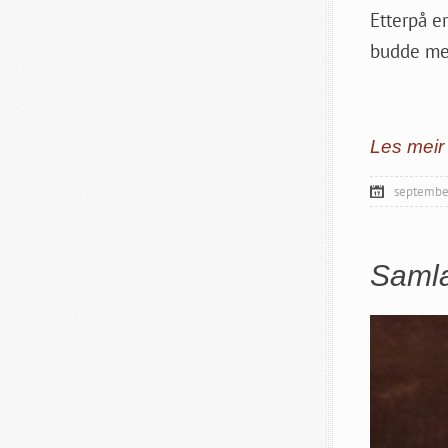
Etterpå er
budde med
Les meir
september
Samla