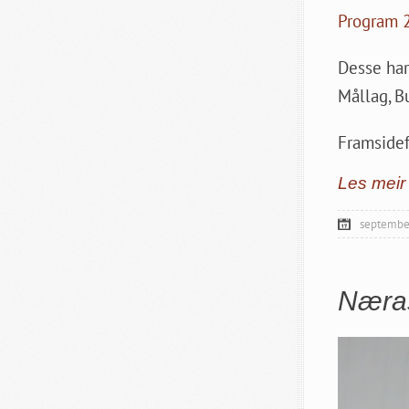
Program 
Desse har
Mållag, B
Framsidef
Les meir
septembe
Næras