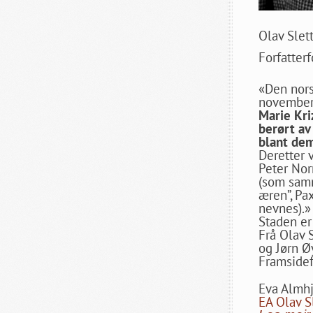
Olav Slet
Forfatterf
«Den nors
november 
Marie Kri
berørt av
blant dem
Deretter 
Peter Nor
(som samm
æren”, Pa
nevnes).»
Staden er
Frå Olav 
og Jørn Ø
Framsidef
Eva Almhj
EA Olav S