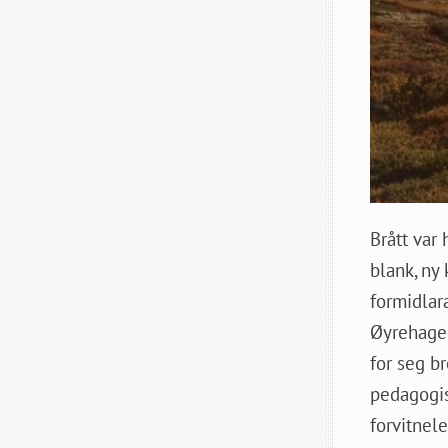
Brått var 
blank, ny
formidlara
Øyrehagen
for seg br
pedagogis
forvitnel