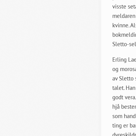
visste set
meldaren 
kvinne. Al
bokmeldin
Sletto-se
Erling Lae
og morosa
av Sletto 
talet. Han
godt vera
hjå bestem
som handl
ting er b
dyreskild