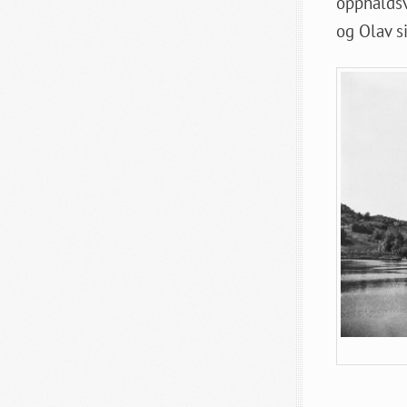
opphaldsv
og Olav s