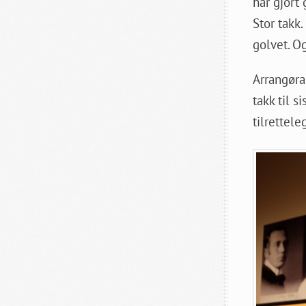
har gjort
Stor takk.
golvet. O
Arrangørar
takk til 
tilrettel