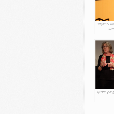
Ordførar i ku
Slet
Kjerstin (san