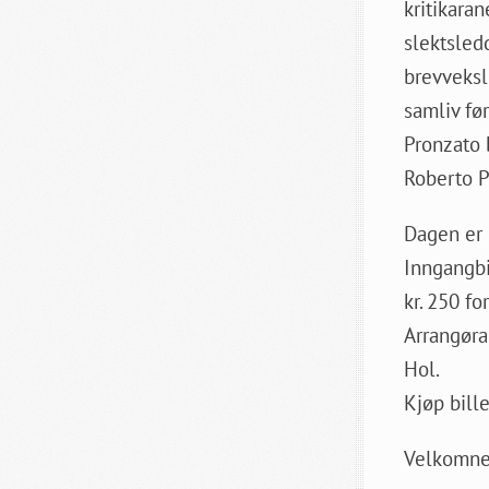
kritikaran
slektsledd
brevveksli
samliv fø
Pronzato 
Roberto P
Dagen er 
Inngangbi
kr. 250 f
Arrangøra
Hol.
Kjøp bille
Velkomne