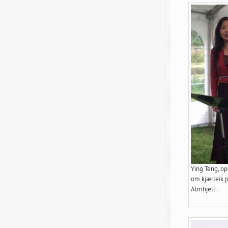
Ying Teng, op
om kjærleik på
Almhjell.