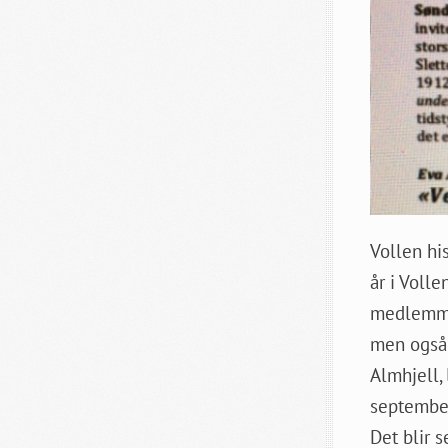
Vollen his
år i Voll
medlemmer
men også 
Almhjell,
september
Det blir s