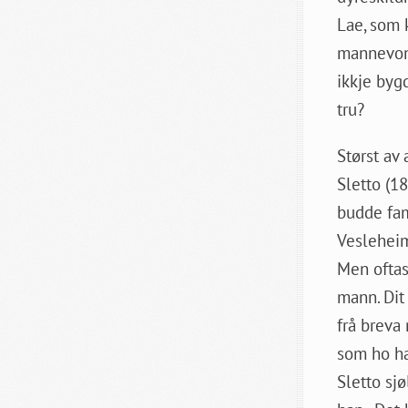
Lae, som 
mannevond
ikkje byg
tru?
Størst av 
Sletto (1
budde fam
Vesleheim
Men oftast
mann. Dit 
frå breva
som ho had
Sletto sjø