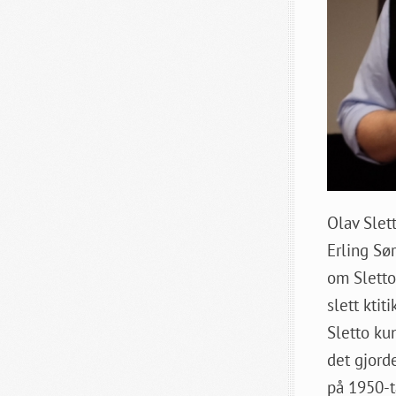
Olav Slet
Erling Sø
om Sletto
slett ktit
Sletto ku
det gjord
på 1950-t