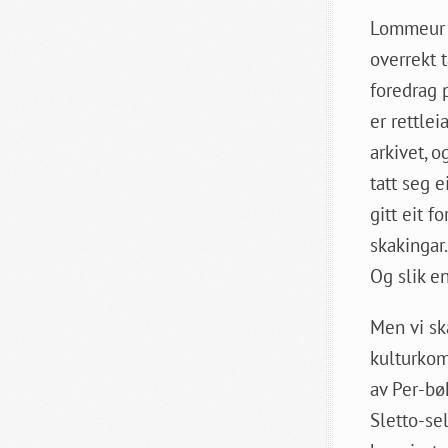
Lommeur t
overrekt t
foredrag p
er rettlei
arkivet, o
tatt seg 
gitt eit 
skakingar.
Og slik e
Men vi sk
kulturkom
av Per-bø
Sletto-se