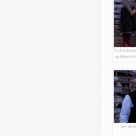
F.v. Eva Almhj
og Roberto Pr
Jørn Øyre