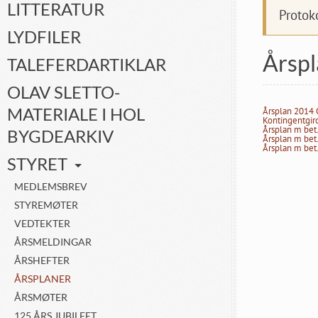
LITTERATUR
Protok
LYDFILER
Årspl
TALEFERDARTIKLAR
OLAV SLETTO-
MATERIALE I HOL
Årsplan 2014
Kontingentgir
Årsplan m bet
BYGDEARKIV
Årsplan m bet
Årsplan m bet
STYRET
MEDLEMSBREV
STYREMØTER
VEDTEKTER
ÅRSMELDINGAR
ÅRSHEFTER
ÅRSPLANER
ÅRSMØTER
125 ÅRS JUBILEET