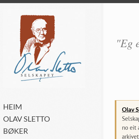
"Eg e
HEIM
Olav S
OLAV SLETTO
Selska
no eit
BØKER
arkivet