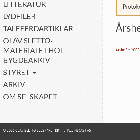
LITTERATUR
Protok
LYDFILER
Årsh
TALEFERDARTIKLAR
OLAV SLETTO-
MATERIALE I HOL
Årshefte 2005
BYGDEARKIV
STYRET
ARKIV
OM SELSKAPET
© 2026 OLAV SLETTO SELSKAPET. DRIFT:
HALLINGCAST AS