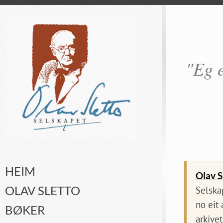
"Eg e
HEIM
Olav S
OLAV SLETTO
Selska
no eit
BØKER
arkivet