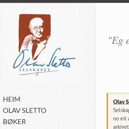
"Eg e
HEIM
Olav S
OLAV SLETTO
Selska
no eit
BØKER
arkivet