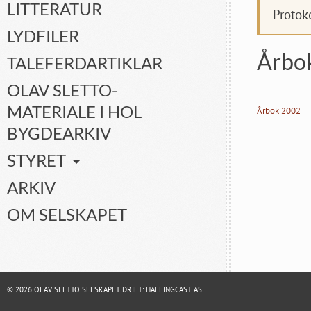
LITTERATUR
Protok
LYDFILER
Årbo
TALEFERDARTIKLAR
OLAV SLETTO-
MATERIALE I HOL
Årbok 2002
BYGDEARKIV
STYRET
ARKIV
OM SELSKAPET
© 2026 OLAV SLETTO SELSKAPET. DRIFT:
HALLINGCAST AS