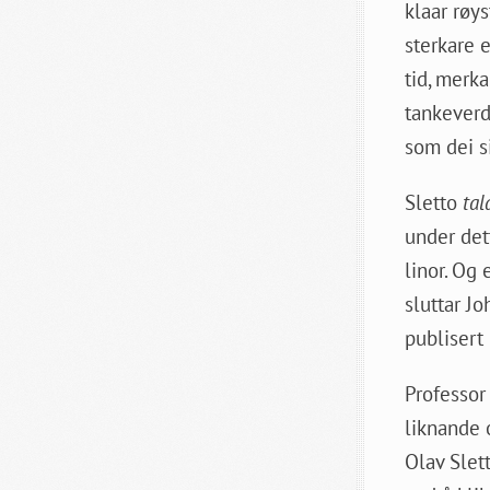
klaar røy
sterkare e
tid, merka
tankeverd,
som dei s
Sletto
tal
under dett
linor. Og 
sluttar Jo
publisert 
Professor
liknande 
Olav Slett