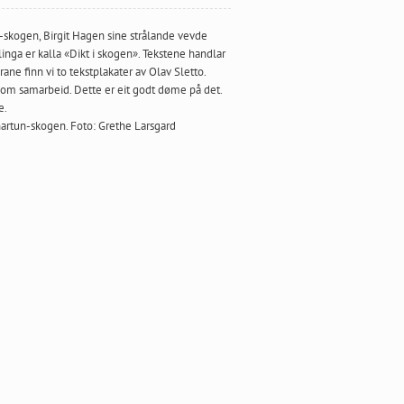
-skogen, Birgit Hagen sine strålande vevde
illinga er kalla «Dikt i skogen». Tekstene handlar
ne finn vi to tekstplakater av Olav Sletto.
 om samarbeid. Dette er eit godt døme på det.
e.
nartun-skogen. Foto: Grethe Larsgard