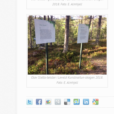
2018. Foto: E. Almhjell
Olav Sletto-tekster i Leveld Kunstnartun-skogen 2018.
Foto: E. Almhjell