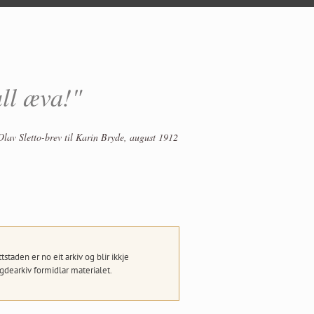
all æva!"
Olav Sletto-brev til Karin Bryde, august 1912
taden er no eit arkiv og blir ikkje
dearkiv formidlar materialet.