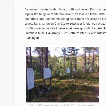
Denne sommaren har den faste utstillinga i Leveld Kunstnartun
tepper, fått følgje av tekster frå ulike, mest lokale diktarar. Utst
om tilhøvet mellom menneske og natur. Blant dei utvalde diktara
Leveld Kunstnartun og Olav Sletto-selskapet følgjer opp avtala
Utstillinga er vel verdt eit besøk – tekstene gir stoff til ettertank
Framheva bilde: Eva Almhjell les Sletto-tekster i Leveld Kunst
Rudningen.
Olav Sletto i godt selskap i Leveld Kunstnartun-skogen