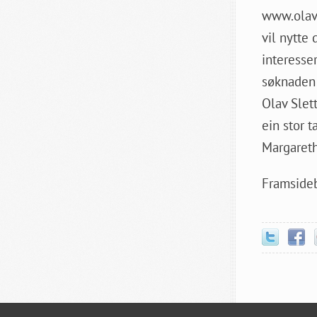
www.olavs
vil nytte 
interesser
søknaden 
Olav Slett
ein stor t
Margareth
Framsideb