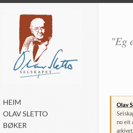
"Eg e
HEIM
Olav S
OLAV SLETTO
Selska
no eit
BØKER
arkivet