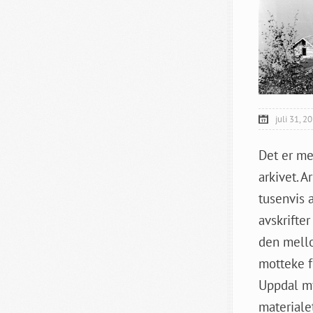
juli 31, 2
Det er med
arkivet. A
tusenvis a
avskrifte
den mello
motteke fr
Uppdal mf
materiale