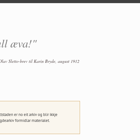
all æva!"
Olav Sletto-brev til Karin Bryde, august 1912
taden er no eit arkiv og blir ikkje
dearkiv formidlar materialet.