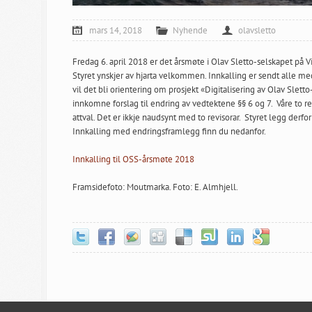
mars 14, 2018
Nyhende
olavsletto
Fredag 6. april 2018 er det årsmøte i Olav Sletto-selskapet på Vi
Styret ynskjer av hjarta velkommen. Innkalling er sendt alle me
vil det bli orientering om prosjekt «Digitalisering av Olav Slet
innkomne forslag til endring av vedtektene §§ 6 og 7. Våre to r
attval. Det er ikkje naudsynt med to revisorar. Styret legg derfor 
Innkalling med endringsframlegg finn du nedanfor.
Innkalling til OSS-årsmøte 2018
Framsidefoto: Moutmarka. Foto: E. Almhjell.