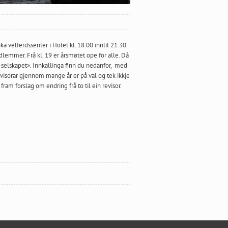
ka velferdssenter i Holet kl. 18.00 inntil 21.30.
dlemmer. Frå kl. 19 er årsmøtet ope for alle. Då
to-selskapet». Innkallinga finn du nedanfor, med
evisorar gjennom mange år er på val og tek ikkje
fram forslag om endring frå to til ein revisor.