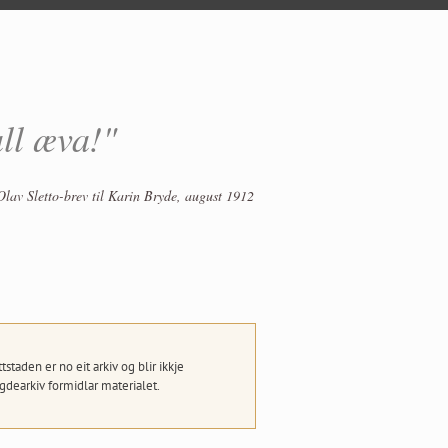
all æva!"
Olav Sletto-brev til Karin Bryde, august 1912
taden er no eit arkiv og blir ikkje
dearkiv formidlar materialet.