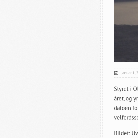
januar 1,
Styret i 
året, og y
datoen for
velferdsse
Bildet: Uv