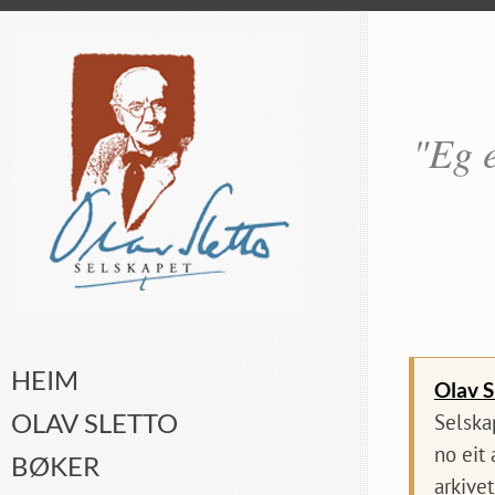
"Eg e
HEIM
Olav S
OLAV SLETTO
Selska
no eit
BØKER
arkivet