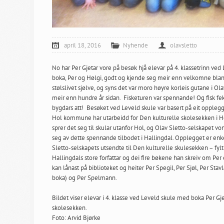
april 18, 2016
Nyhende
olavsletto
No har Per Gjetar vore på besøk hjå elevar på 4. klassetrinn ve
boka, Per og Hølgi, godt og kjende seg meir enn velkomne blant 
stølslivet sjølve, og syns det var moro høyre korleis gutane i Ola
meir enn hundre år sidan. Fisketuren var spennande! Og fisk fekk 
bygdars att! Besøket ved Leveld skule var basert på eit oppleg
Hol kommune har utarbeidd for Den kulturelle skolesekken i Hol,
sprer det seg til skular utanfor Hol, og Olav Sletto-selskapet vo
seg av dette spennande tilbodet i Hallingdal. Opplegget er enkel
Sletto-selskapets utsendte til Den kulturelle skulesekken – fylt
Hallingdals store forfattar og dei fire bøkene han skreiv om Per 
kan lånast på biblioteket og heiter Per Spegil, Per Sjøl, Per Sta
boka) og Per Spelmann.
Bildet viser elevar i 4. klasse ved Leveld skule med boka Per Gj
skolesekken.
Foto: Arvid Bjørke