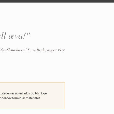
all æva!"
Olav Sletto-brev til Karin Bryde, august 1912
taden er no eit arkiv og blir ikkje
dearkiv formidlar materialet.