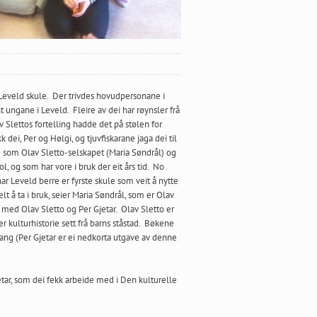
d Leveld skule. Der trivdes hovudpersonane i
ungane i Leveld. Fleire av dei har røynsler frå
v Slettos fortelling hadde det på stølen for
dei, Per og Hølgi, og tjuvfiskarane jaga dei til
g som Olav Sletto-selskapet (Maria Søndrål) og
 og som har vore i bruk der eit års tid. No
nar Leveld berre er fyrste skule som veit å nytte
t å ta i bruk, seier Maria Søndrål, som er Olav
 med Olav Sletto og Per Gjetar. Olav Sletto er
er kulturhistorie sett frå barns ståstad. Bøkene
vlang (Per Gjetar er ei nedkorta utgave av denne
etar, som dei fekk arbeide med i Den kulturelle