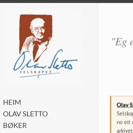
"Eg e
HEIM
Olav S
OLAV SLETTO
Selska
no eit
BØKER
arkivet