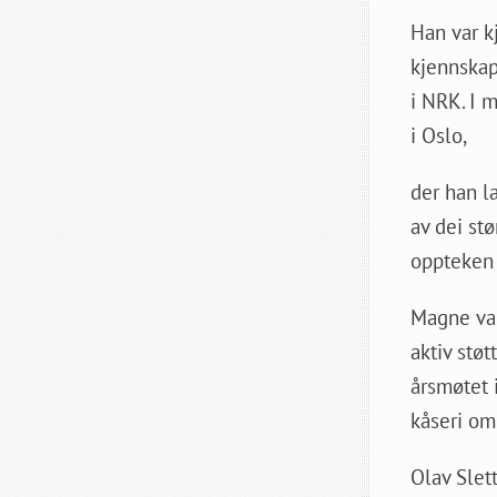
Han var k
kjennskap
i NRK. I m
i Oslo,
der han l
av dei stø
oppteken a
Magne var
aktiv støt
årsmøtet 
kåseri om 
Olav Slet