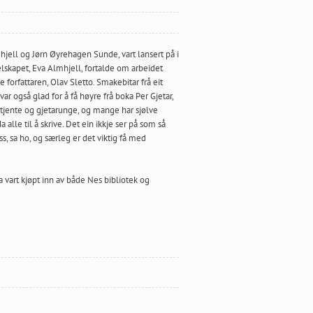
hjell og Jørn Øyrehagen Sunde, vart lansert på i
elskapet, Eva Almhjell, fortalde om arbeidet
forfattaren, Olav Sletto. Smakebitar frå eit
ar også glad for å få høyre frå boka Per Gjetar,
tjente og gjetarunge, og mange har sjølve
alle til å skrive. Det ein ikkje ser på som så
oss, sa ho, og særleg er det viktig få med
 vart kjøpt inn av både Nes bibliotek og