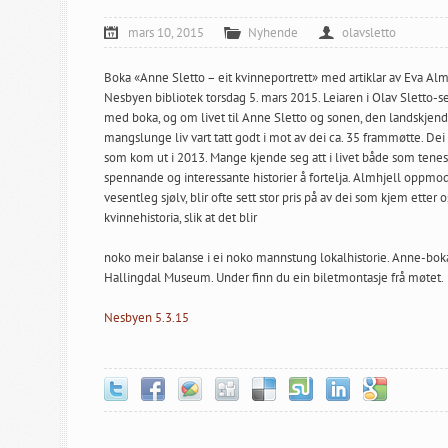
mars 10, 2015
Nyhende
olavsletto
Boka «Anne Sletto – eit kvinneportrett» med artiklar av Eva Alm
Nesbyen bibliotek torsdag 5. mars 2015. Leiaren i Olav Sletto-s
med boka, og om livet til Anne Sletto og sonen, den landskjende 
mangslunge liv vart tatt godt i mot av dei ca. 35 frammøtte. Dei v
som kom ut i 2013. Mange kjende seg att i livet både som tenes
spennande og interessante historier å fortelja. Almhjell oppmoda 
vesentleg sjølv, blir ofte sett stor pris på av dei som kjem etter 
kvinnehistoria, slik at det blir
noko meir balanse i ei noko mannstung lokalhistorie. Anne-boka
Hallingdal Museum. Under finn du ein biletmontasje frå møtet.
Nesbyen 5.3.15