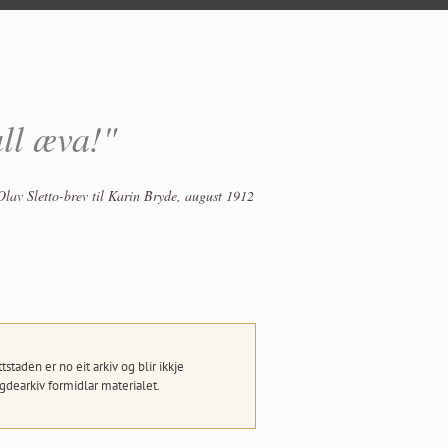
all æva!"
Olav Sletto-brev til Karin Bryde, august 1912
taden er no eit arkiv og blir ikkje
dearkiv formidlar materialet.