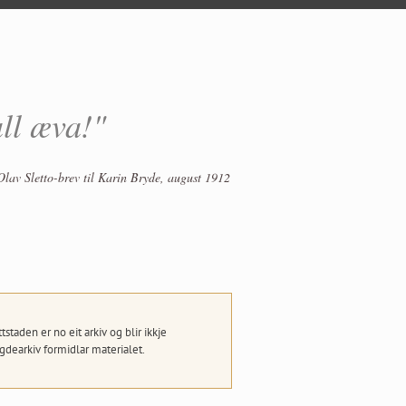
all æva!"
Olav Sletto-brev til Karin Bryde, august 1912
taden er no eit arkiv og blir ikkje
dearkiv formidlar materialet.