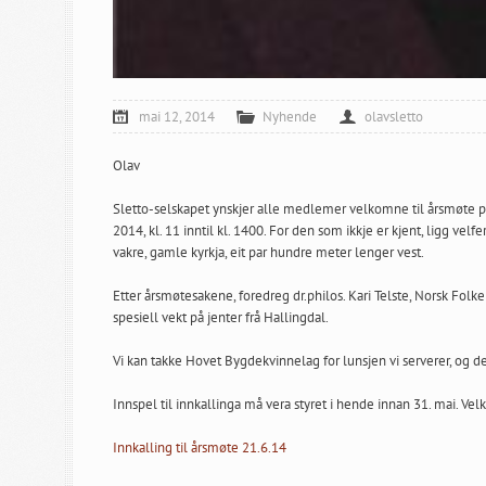
mai 12, 2014
Nyhende
olavsletto
Olav
Sletto-selskapet ynskjer alle medlemer velkomne til årsmøte på 
2014, kl. 11 inntil kl. 1400. For den som ikkje er kjent, ligg ve
vakre, gamle kyrkja, eit par hundre meter lenger vest.
Etter årsmøtesakene, foredreg dr.philos. Kari Telste, Norsk Fol
spesiell vekt på jenter frå Hallingdal.
Vi kan takke Hovet Bygdekvinnelag for lunsjen vi serverer, og de
Innspel til innkallinga må vera styret i hende innan 31. mai. V
Innkalling til årsmøte 21.6.14