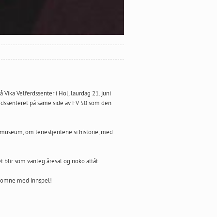
Vika Velferdssenter i Hol, laurdag 21. juni
lferdssenteret på same side av FV 50 som den
kemuseum, om tenestjentene si historie, med
t blir som vanleg åresal og noko attåt.
elkomne med innspel!