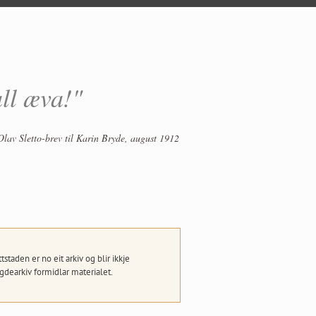
all æva!"
Olav Sletto-brev til Karin Bryde, august 1912
taden er no eit arkiv og blir ikkje
dearkiv formidlar materialet.