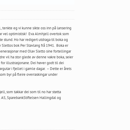
1, tenkte eg vi kunne sikte oss inn på lansering
ar vel optimistisk! Eva Almhjell overtok som
te stund. Ho har redigert utdraga til boka og
av Slettos bok Per Stavlang frå 1941. Boka er
e generasjonar med Olav Sletto sine fortellingar
re vil ha stor glede av denne vakre boka, seier
r illustrasjonane. Dei høver godt til dei
utar i fjellet i gamle dagar. – Dette er årets
 som byr på fleire overraskingar under
l, som takkar dei som til no har støtta
 AS, SparebankStiftelsen Hallingdal og