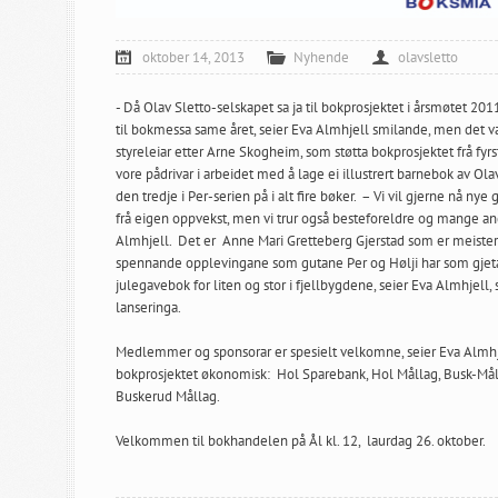
oktober 14, 2013
Nyhende
olavsletto
- Då Olav Sletto-selskapet sa ja til bokprosjektet i årsmøtet 201
til bokmessa same året, seier Eva Almhjell smilande, men det v
styreleiar etter Arne Skogheim, som støtta bokprosjektet frå fyrs
vore pådrivar i arbeidet med å lage ei illustrert barnebok av Ol
den tredje i Per-serien på i alt fire bøker. – Vi vil gjerne nå ny
frå eigen oppvekst, men vi trur også besteforeldre og mange and
Almhjell. Det er Anne Mari Gretteberg Gjerstad som er meister fo
spennande opplevingane som gutane Per og Hølji har som gjetarg
julegavebok for liten og stor i fjellbygdene, seier Eva Almhjell,
lanseringa.
Medlemmer og sponsorar er spesielt velkomne, seier Eva Almhjel
bokprosjektet økonomisk: Hol Sparebank, Hol Mållag, Busk-Mål
Buskerud Mållag.
Velkommen til bokhandelen på Ål kl. 12, laurdag 26. oktober.