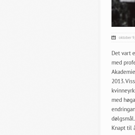
oktober 9
Det vart 
med profe
Akademiet
2013. Vis
kvinneyrk
med høgas
endringan
dølgsmål.
Knapt til 