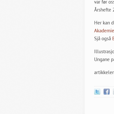
var før os
Årshefte 2
Her kan d
Akademiet
Sjå også
Illustrasj
Ungane på
artikkelen