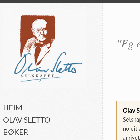
"Eg e
HEIM
Olav S
OLAV SLETTO
Selska
no eit
BØKER
arkivet