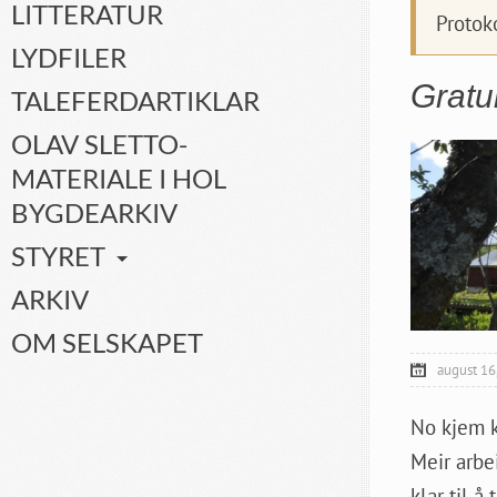
LITTERATUR
Protok
LYDFILER
Gratu
TALEFERDARTIKLAR
OLAV SLETTO-
MATERIALE I HOL
BYGDEARKIV
STYRET
ARKIV
OM SELSKAPET
august 16
No kjem ku
Meir arbe
klar til å