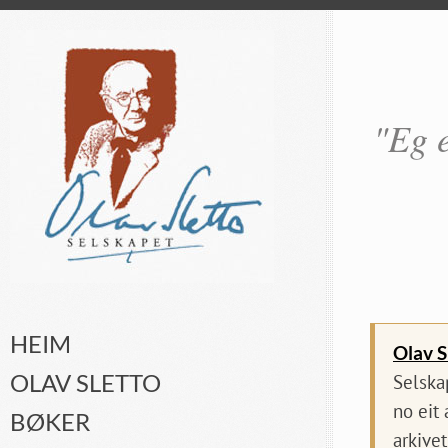
"Eg e
HEIM
Olav S
OLAV SLETTO
Selska
no eit
BØKER
arkivet