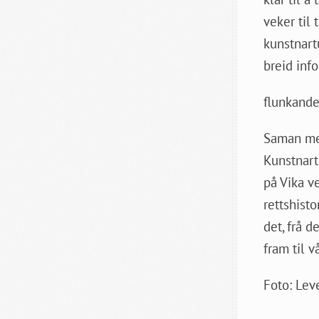
veker til
kunstnartu
breid inf
flunkande
Saman med
Kunstnart
på Vika ve
rettshisto
det, frå 
fram til v
Foto: Lev