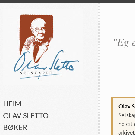
"Eg e
HEIM
Olav S
OLAV SLETTO
Selska
no eit
BØKER
arkivet