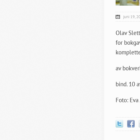
juni 19, 2
Olav Slet
for bokga
komplett
av bokver
bind. 10 a
Foto: Eva