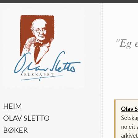
"Eg e
HEIM
Olav S
OLAV SLETTO
Selska
no eit
BØKER
arkivet